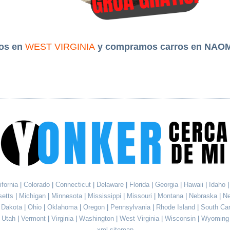
os en
WEST VIRGINIA
y compramos carros en NAO
ifornia
|
Colorado
|
Connecticut
|
Delaware
|
Florida
|
Georgia
|
Hawaii
|
Idaho
setts
|
Michigan
|
Minnesota
|
Mississippi
|
Missouri
|
Montana
|
Nebraska
|
N
h Dakota
|
Ohio
|
Oklahoma
|
Oregon
|
Pennsylvania
|
Rhode Island
|
South Ca
Utah
|
Vermont
|
Virginia
|
Washington
|
West Virginia
|
Wisconsin
|
Wyoming
xml sitemap