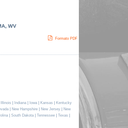
MA, WV
Formato PDF
|
Illinois
|
Indiana
|
Iowa
|
Kansas
|
Kentucky
evada
|
New Hampshire
|
New Jersey
|
New
rolina
|
South Dakota
|
Tennessee
|
Texas
|