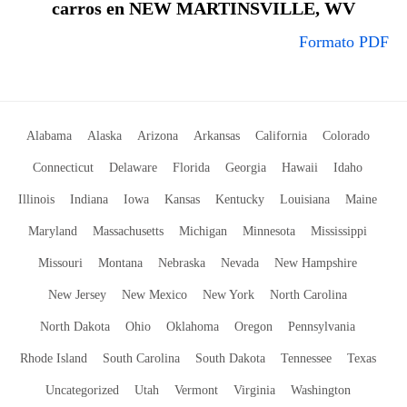
carros en NEW MARTINSVILLE, WV
Formato PDF
Alabama
Alaska
Arizona
Arkansas
California
Colorado
Connecticut
Delaware
Florida
Georgia
Hawaii
Idaho
Illinois
Indiana
Iowa
Kansas
Kentucky
Louisiana
Maine
Maryland
Massachusetts
Michigan
Minnesota
Mississippi
Missouri
Montana
Nebraska
Nevada
New Hampshire
New Jersey
New Mexico
New York
North Carolina
North Dakota
Ohio
Oklahoma
Oregon
Pennsylvania
Rhode Island
South Carolina
South Dakota
Tennessee
Texas
Uncategorized
Utah
Vermont
Virginia
Washington