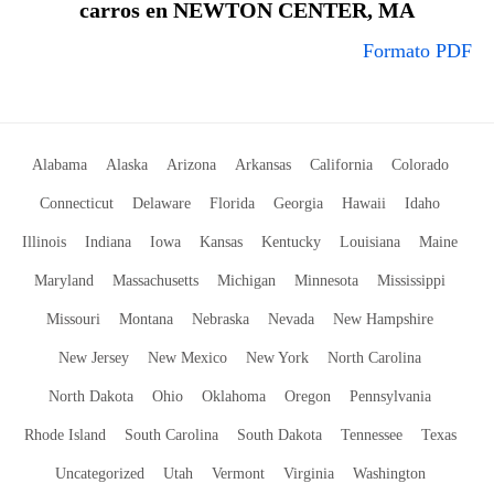
carros en NEWTON CENTER, MA
Formato PDF
Alabama
Alaska
Arizona
Arkansas
California
Colorado
Connecticut
Delaware
Florida
Georgia
Hawaii
Idaho
Illinois
Indiana
Iowa
Kansas
Kentucky
Louisiana
Maine
Maryland
Massachusetts
Michigan
Minnesota
Mississippi
Missouri
Montana
Nebraska
Nevada
New Hampshire
New Jersey
New Mexico
New York
North Carolina
North Dakota
Ohio
Oklahoma
Oregon
Pennsylvania
Rhode Island
South Carolina
South Dakota
Tennessee
Texas
Uncategorized
Utah
Vermont
Virginia
Washington