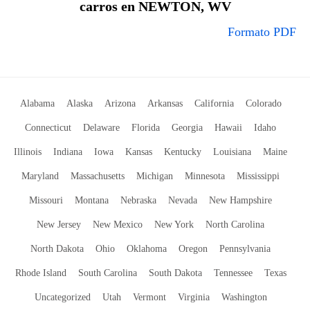
carros en NEWTON, WV
Formato PDF
Alabama
Alaska
Arizona
Arkansas
California
Colorado
Connecticut
Delaware
Florida
Georgia
Hawaii
Idaho
Illinois
Indiana
Iowa
Kansas
Kentucky
Louisiana
Maine
Maryland
Massachusetts
Michigan
Minnesota
Mississippi
Missouri
Montana
Nebraska
Nevada
New Hampshire
New Jersey
New Mexico
New York
North Carolina
North Dakota
Ohio
Oklahoma
Oregon
Pennsylvania
Rhode Island
South Carolina
South Dakota
Tennessee
Texas
Uncategorized
Utah
Vermont
Virginia
Washington