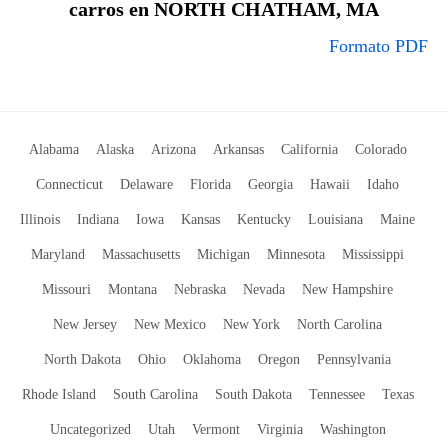
carros en NORTH CHATHAM, MA
Formato PDF
Alabama
Alaska
Arizona
Arkansas
California
Colorado
Connecticut
Delaware
Florida
Georgia
Hawaii
Idaho
Illinois
Indiana
Iowa
Kansas
Kentucky
Louisiana
Maine
Maryland
Massachusetts
Michigan
Minnesota
Mississippi
Missouri
Montana
Nebraska
Nevada
New Hampshire
New Jersey
New Mexico
New York
North Carolina
North Dakota
Ohio
Oklahoma
Oregon
Pennsylvania
Rhode Island
South Carolina
South Dakota
Tennessee
Texas
Uncategorized
Utah
Vermont
Virginia
Washington