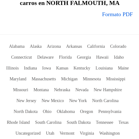
carros en NORTH FALMOUTH, MA
Formato PDF
Alabama
Alaska
Arizona
Arkansas
California
Colorado
Connecticut
Delaware
Florida
Georgia
Hawaii
Idaho
Illinois
Indiana
Iowa
Kansas
Kentucky
Louisiana
Maine
Maryland
Massachusetts
Michigan
Minnesota
Mississippi
Missouri
Montana
Nebraska
Nevada
New Hampshire
New Jersey
New Mexico
New York
North Carolina
North Dakota
Ohio
Oklahoma
Oregon
Pennsylvania
Rhode Island
South Carolina
South Dakota
Tennessee
Texas
Uncategorized
Utah
Vermont
Virginia
Washington