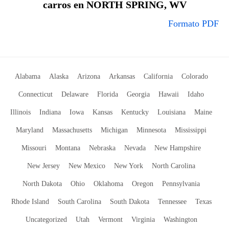
carros en NORTH SPRING, WV
Formato PDF
Alabama
Alaska
Arizona
Arkansas
California
Colorado
Connecticut
Delaware
Florida
Georgia
Hawaii
Idaho
Illinois
Indiana
Iowa
Kansas
Kentucky
Louisiana
Maine
Maryland
Massachusetts
Michigan
Minnesota
Mississippi
Missouri
Montana
Nebraska
Nevada
New Hampshire
New Jersey
New Mexico
New York
North Carolina
North Dakota
Ohio
Oklahoma
Oregon
Pennsylvania
Rhode Island
South Carolina
South Dakota
Tennessee
Texas
Uncategorized
Utah
Vermont
Virginia
Washington