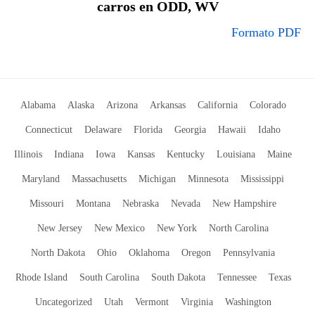
carros en ODD, WV
Formato PDF
Alabama
Alaska
Arizona
Arkansas
California
Colorado
Connecticut
Delaware
Florida
Georgia
Hawaii
Idaho
Illinois
Indiana
Iowa
Kansas
Kentucky
Louisiana
Maine
Maryland
Massachusetts
Michigan
Minnesota
Mississippi
Missouri
Montana
Nebraska
Nevada
New Hampshire
New Jersey
New Mexico
New York
North Carolina
North Dakota
Ohio
Oklahoma
Oregon
Pennsylvania
Rhode Island
South Carolina
South Dakota
Tennessee
Texas
Uncategorized
Utah
Vermont
Virginia
Washington