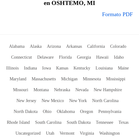
en OSHTEMO, MI
Formato PDF
Alabama
Alaska
Arizona
Arkansas
California
Colorado
Connecticut
Delaware
Florida
Georgia
Hawaii
Idaho
Illinois
Indiana
Iowa
Kansas
Kentucky
Louisiana
Maine
Maryland
Massachusetts
Michigan
Minnesota
Mississippi
Missouri
Montana
Nebraska
Nevada
New Hampshire
New Jersey
New Mexico
New York
North Carolina
North Dakota
Ohio
Oklahoma
Oregon
Pennsylvania
Rhode Island
South Carolina
South Dakota
Tennessee
Texas
Uncategorized
Utah
Vermont
Virginia
Washington