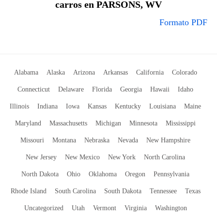
carros en PARSONS, WV
Formato PDF
Alabama
Alaska
Arizona
Arkansas
California
Colorado
Connecticut
Delaware
Florida
Georgia
Hawaii
Idaho
Illinois
Indiana
Iowa
Kansas
Kentucky
Louisiana
Maine
Maryland
Massachusetts
Michigan
Minnesota
Mississippi
Missouri
Montana
Nebraska
Nevada
New Hampshire
New Jersey
New Mexico
New York
North Carolina
North Dakota
Ohio
Oklahoma
Oregon
Pennsylvania
Rhode Island
South Carolina
South Dakota
Tennessee
Texas
Uncategorized
Utah
Vermont
Virginia
Washington