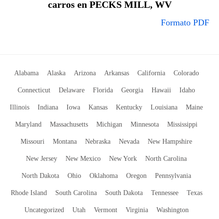
carros en PECKS MILL, WV
Formato PDF
Alabama
Alaska
Arizona
Arkansas
California
Colorado
Connecticut
Delaware
Florida
Georgia
Hawaii
Idaho
Illinois
Indiana
Iowa
Kansas
Kentucky
Louisiana
Maine
Maryland
Massachusetts
Michigan
Minnesota
Mississippi
Missouri
Montana
Nebraska
Nevada
New Hampshire
New Jersey
New Mexico
New York
North Carolina
North Dakota
Ohio
Oklahoma
Oregon
Pennsylvania
Rhode Island
South Carolina
South Dakota
Tennessee
Texas
Uncategorized
Utah
Vermont
Virginia
Washington