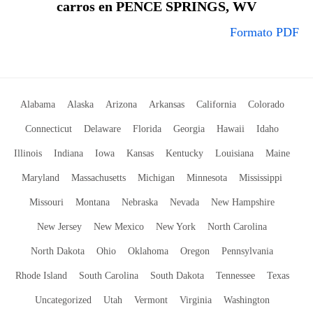
carros en PENCE SPRINGS, WV
Formato PDF
Alabama
Alaska
Arizona
Arkansas
California
Colorado
Connecticut
Delaware
Florida
Georgia
Hawaii
Idaho
Illinois
Indiana
Iowa
Kansas
Kentucky
Louisiana
Maine
Maryland
Massachusetts
Michigan
Minnesota
Mississippi
Missouri
Montana
Nebraska
Nevada
New Hampshire
New Jersey
New Mexico
New York
North Carolina
North Dakota
Ohio
Oklahoma
Oregon
Pennsylvania
Rhode Island
South Carolina
South Dakota
Tennessee
Texas
Uncategorized
Utah
Vermont
Virginia
Washington