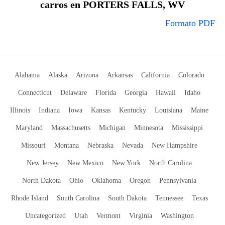
carros en PORTERS FALLS, WV
Formato PDF
Alabama
Alaska
Arizona
Arkansas
California
Colorado
Connecticut
Delaware
Florida
Georgia
Hawaii
Idaho
Illinois
Indiana
Iowa
Kansas
Kentucky
Louisiana
Maine
Maryland
Massachusetts
Michigan
Minnesota
Mississippi
Missouri
Montana
Nebraska
Nevada
New Hampshire
New Jersey
New Mexico
New York
North Carolina
North Dakota
Ohio
Oklahoma
Oregon
Pennsylvania
Rhode Island
South Carolina
South Dakota
Tennessee
Texas
Uncategorized
Utah
Vermont
Virginia
Washington