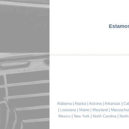
Estamo
Alabama
|
Alaska
|
Arizona
|
Arkansas
|
Cal
|
Louisiana
|
Maine
|
Maryland
|
Massachu
Mexico
|
New York
|
North Carolina
|
Nort