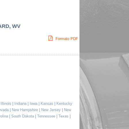
ARD, WV
Formato PDF
|
Illinois
|
Indiana
|
Iowa
|
Kansas
|
Kentucky
evada
|
New Hampshire
|
New Jersey
|
New
rolina
|
South Dakota
|
Tennessee
|
Texas
|