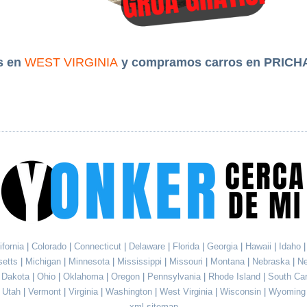
s en
WEST VIRGINIA
y compramos carros en PRICH
ifornia
|
Colorado
|
Connecticut
|
Delaware
|
Florida
|
Georgia
|
Hawaii
|
Idaho
setts
|
Michigan
|
Minnesota
|
Mississippi
|
Missouri
|
Montana
|
Nebraska
|
N
h Dakota
|
Ohio
|
Oklahoma
|
Oregon
|
Pennsylvania
|
Rhode Island
|
South Ca
Utah
|
Vermont
|
Virginia
|
Washington
|
West Virginia
|
Wisconsin
|
Wyoming
xml sitemap