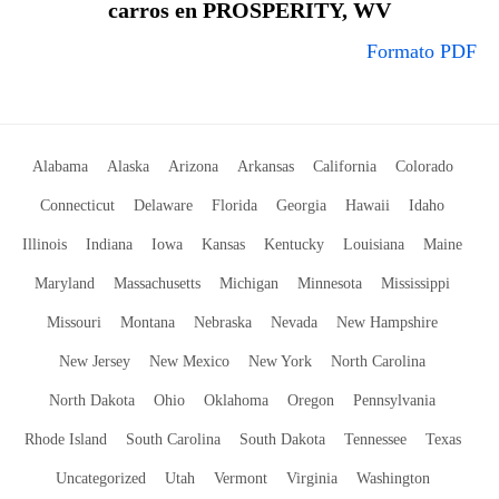
carros en PROSPERITY, WV
Formato PDF
Alabama
Alaska
Arizona
Arkansas
California
Colorado
Connecticut
Delaware
Florida
Georgia
Hawaii
Idaho
Illinois
Indiana
Iowa
Kansas
Kentucky
Louisiana
Maine
Maryland
Massachusetts
Michigan
Minnesota
Mississippi
Missouri
Montana
Nebraska
Nevada
New Hampshire
New Jersey
New Mexico
New York
North Carolina
North Dakota
Ohio
Oklahoma
Oregon
Pennsylvania
Rhode Island
South Carolina
South Dakota
Tennessee
Texas
Uncategorized
Utah
Vermont
Virginia
Washington