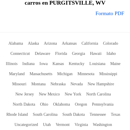
carros en PURGITSVILLE, WV
Formato PDF
Alabama
Alaska
Arizona
Arkansas
California
Colorado
Connecticut
Delaware
Florida
Georgia
Hawaii
Idaho
Illinois
Indiana
Iowa
Kansas
Kentucky
Louisiana
Maine
Maryland
Massachusetts
Michigan
Minnesota
Mississippi
Missouri
Montana
Nebraska
Nevada
New Hampshire
New Jersey
New Mexico
New York
North Carolina
North Dakota
Ohio
Oklahoma
Oregon
Pennsylvania
Rhode Island
South Carolina
South Dakota
Tennessee
Texas
Uncategorized
Utah
Vermont
Virginia
Washington