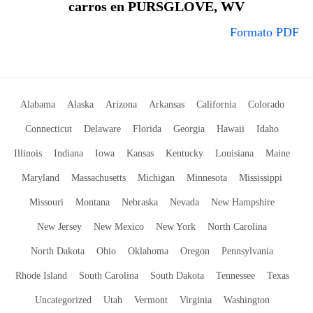
carros en PURSGLOVE, WV
Formato PDF
Alabama
Alaska
Arizona
Arkansas
California
Colorado
Connecticut
Delaware
Florida
Georgia
Hawaii
Idaho
Illinois
Indiana
Iowa
Kansas
Kentucky
Louisiana
Maine
Maryland
Massachusetts
Michigan
Minnesota
Mississippi
Missouri
Montana
Nebraska
Nevada
New Hampshire
New Jersey
New Mexico
New York
North Carolina
North Dakota
Ohio
Oklahoma
Oregon
Pennsylvania
Rhode Island
South Carolina
South Dakota
Tennessee
Texas
Uncategorized
Utah
Vermont
Virginia
Washington