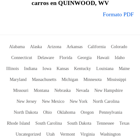
carros en QUINWOOD, WV
Formato PDF
Alabama
Alaska
Arizona
Arkansas
California
Colorado
Connecticut
Delaware
Florida
Georgia
Hawaii
Idaho
Illinois
Indiana
Iowa
Kansas
Kentucky
Louisiana
Maine
Maryland
Massachusetts
Michigan
Minnesota
Mississippi
Missouri
Montana
Nebraska
Nevada
New Hampshire
New Jersey
New Mexico
New York
North Carolina
North Dakota
Ohio
Oklahoma
Oregon
Pennsylvania
Rhode Island
South Carolina
South Dakota
Tennessee
Texas
Uncategorized
Utah
Vermont
Virginia
Washington