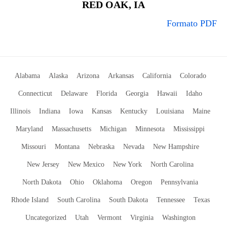
RED OAK, IA
Formato PDF
Alabama
Alaska
Arizona
Arkansas
California
Colorado
Connecticut
Delaware
Florida
Georgia
Hawaii
Idaho
Illinois
Indiana
Iowa
Kansas
Kentucky
Louisiana
Maine
Maryland
Massachusetts
Michigan
Minnesota
Mississippi
Missouri
Montana
Nebraska
Nevada
New Hampshire
New Jersey
New Mexico
New York
North Carolina
North Dakota
Ohio
Oklahoma
Oregon
Pennsylvania
Rhode Island
South Carolina
South Dakota
Tennessee
Texas
Uncategorized
Utah
Vermont
Virginia
Washington