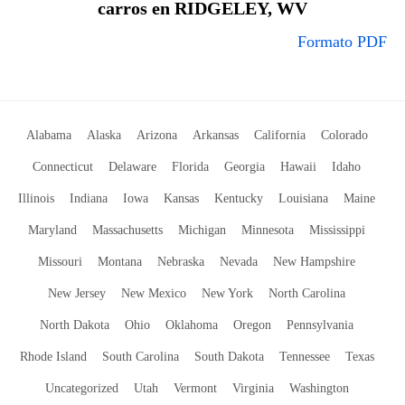
carros en RIDGELEY, WV
Formato PDF
Alabama
Alaska
Arizona
Arkansas
California
Colorado
Connecticut
Delaware
Florida
Georgia
Hawaii
Idaho
Illinois
Indiana
Iowa
Kansas
Kentucky
Louisiana
Maine
Maryland
Massachusetts
Michigan
Minnesota
Mississippi
Missouri
Montana
Nebraska
Nevada
New Hampshire
New Jersey
New Mexico
New York
North Carolina
North Dakota
Ohio
Oklahoma
Oregon
Pennsylvania
Rhode Island
South Carolina
South Dakota
Tennessee
Texas
Uncategorized
Utah
Vermont
Virginia
Washington