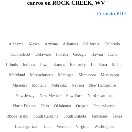
carros en ROCK CREEK, WV
Formato PDF
Alabama
Alaska
Arizona
Arkansas
California
Colorado
Connecticut
Delaware
Florida
Georgia
Hawaii
Idaho
Illinois
Indiana
Iowa
Kansas
Kentucky
Louisiana
Maine
Maryland
Massachusetts
Michigan
Minnesota
Mississippi
Missouri
Montana
Nebraska
Nevada
New Hampshire
New Jersey
New Mexico
New York
North Carolina
North Dakota
Ohio
Oklahoma
Oregon
Pennsylvania
Rhode Island
South Carolina
South Dakota
Tennessee
Texas
Uncategorized
Utah
Vermont
Virginia
Washington