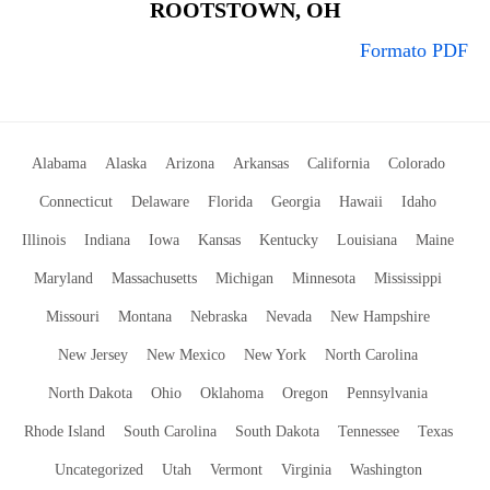
ROOTSTOWN, OH
Formato PDF
Alabama
Alaska
Arizona
Arkansas
California
Colorado
Connecticut
Delaware
Florida
Georgia
Hawaii
Idaho
Illinois
Indiana
Iowa
Kansas
Kentucky
Louisiana
Maine
Maryland
Massachusetts
Michigan
Minnesota
Mississippi
Missouri
Montana
Nebraska
Nevada
New Hampshire
New Jersey
New Mexico
New York
North Carolina
North Dakota
Ohio
Oklahoma
Oregon
Pennsylvania
Rhode Island
South Carolina
South Dakota
Tennessee
Texas
Uncategorized
Utah
Vermont
Virginia
Washington