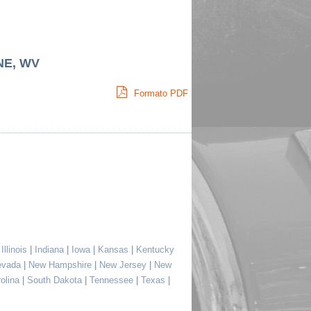
NE, WV
Formato PDF
|
Illinois
|
Indiana
|
Iowa
|
Kansas
|
Kentucky
evada
|
New Hampshire
|
New Jersey
|
New
rolina
|
South Dakota
|
Tennessee
|
Texas
|