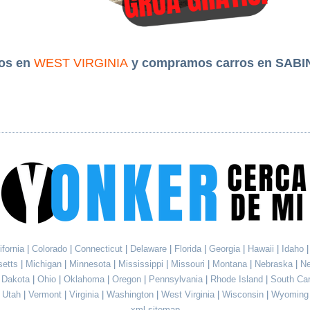
os en
WEST VIRGINIA
y compramos carros en SABI
ifornia
|
Colorado
|
Connecticut
|
Delaware
|
Florida
|
Georgia
|
Hawaii
|
Idaho
setts
|
Michigan
|
Minnesota
|
Mississippi
|
Missouri
|
Montana
|
Nebraska
|
N
h Dakota
|
Ohio
|
Oklahoma
|
Oregon
|
Pennsylvania
|
Rhode Island
|
South Ca
Utah
|
Vermont
|
Virginia
|
Washington
|
West Virginia
|
Wisconsin
|
Wyoming
xml sitemap