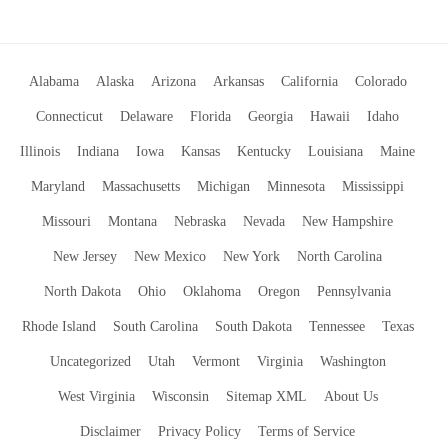
Alabama
Alaska
Arizona
Arkansas
California
Colorado
Connecticut
Delaware
Florida
Georgia
Hawaii
Idaho
Illinois
Indiana
Iowa
Kansas
Kentucky
Louisiana
Maine
Maryland
Massachusetts
Michigan
Minnesota
Mississippi
Missouri
Montana
Nebraska
Nevada
New Hampshire
New Jersey
New Mexico
New York
North Carolina
North Dakota
Ohio
Oklahoma
Oregon
Pennsylvania
Rhode Island
South Carolina
South Dakota
Tennessee
Texas
Uncategorized
Utah
Vermont
Virginia
Washington
West Virginia
Wisconsin
Sitemap XML
About Us
Disclaimer
Privacy Policy
Terms of Service