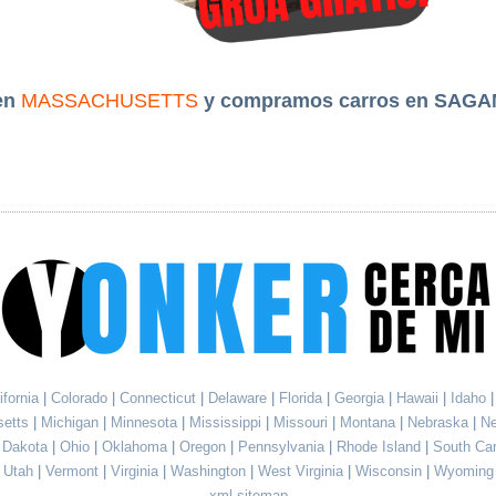
en
MASSACHUSETTS
y compramos carros en SAG
ifornia
|
Colorado
|
Connecticut
|
Delaware
|
Florida
|
Georgia
|
Hawaii
|
Idaho
setts
|
Michigan
|
Minnesota
|
Mississippi
|
Missouri
|
Montana
|
Nebraska
|
N
h Dakota
|
Ohio
|
Oklahoma
|
Oregon
|
Pennsylvania
|
Rhode Island
|
South Ca
Utah
|
Vermont
|
Virginia
|
Washington
|
West Virginia
|
Wisconsin
|
Wyoming
xml sitemap