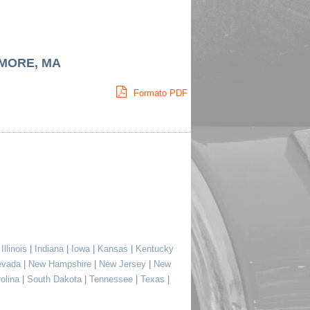
AMORE, MA
Formato PDF
|
Illinois
|
Indiana
|
Iowa
|
Kansas
|
Kentucky
evada
|
New Hampshire
|
New Jersey
|
New
rolina
|
South Dakota
|
Tennessee
|
Texas
|