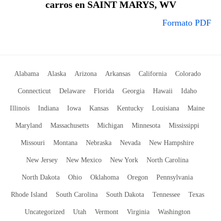
carros en SAINT MARYS, WV
Formato PDF
Alabama
Alaska
Arizona
Arkansas
California
Colorado
Connecticut
Delaware
Florida
Georgia
Hawaii
Idaho
Illinois
Indiana
Iowa
Kansas
Kentucky
Louisiana
Maine
Maryland
Massachusetts
Michigan
Minnesota
Mississippi
Missouri
Montana
Nebraska
Nevada
New Hampshire
New Jersey
New Mexico
New York
North Carolina
North Dakota
Ohio
Oklahoma
Oregon
Pennsylvania
Rhode Island
South Carolina
South Dakota
Tennessee
Texas
Uncategorized
Utah
Vermont
Virginia
Washington