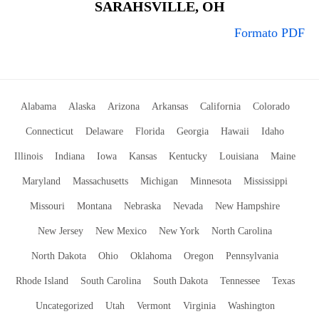
SARAHSVILLE, OH
Formato PDF
Alabama
Alaska
Arizona
Arkansas
California
Colorado
Connecticut
Delaware
Florida
Georgia
Hawaii
Idaho
Illinois
Indiana
Iowa
Kansas
Kentucky
Louisiana
Maine
Maryland
Massachusetts
Michigan
Minnesota
Mississippi
Missouri
Montana
Nebraska
Nevada
New Hampshire
New Jersey
New Mexico
New York
North Carolina
North Dakota
Ohio
Oklahoma
Oregon
Pennsylvania
Rhode Island
South Carolina
South Dakota
Tennessee
Texas
Uncategorized
Utah
Vermont
Virginia
Washington