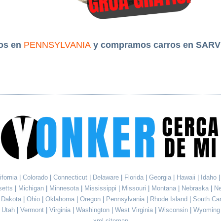
os en
PENNSYLVANIA
y compramos carros en SARV
ifornia
|
Colorado
|
Connecticut
|
Delaware
|
Florida
|
Georgia
|
Hawaii
|
Idaho
setts
|
Michigan
|
Minnesota
|
Mississippi
|
Missouri
|
Montana
|
Nebraska
|
N
h Dakota
|
Ohio
|
Oklahoma
|
Oregon
|
Pennsylvania
|
Rhode Island
|
South Ca
Utah
|
Vermont
|
Virginia
|
Washington
|
West Virginia
|
Wisconsin
|
Wyoming
xml sitemap