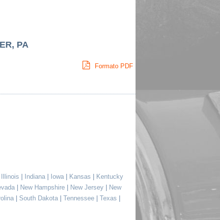
ER, PA
Formato PDF
|
Illinois
|
Indiana
|
Iowa
|
Kansas
|
Kentucky
evada
|
New Hampshire
|
New Jersey
|
New
rolina
|
South Dakota
|
Tennessee
|
Texas
|