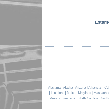
Estam
Alabama
|
Alaska
|
Arizona
|
Arkansas
|
Cal
|
Louisiana
|
Maine
|
Maryland
|
Massachu
Mexico
|
New York
|
North Carolina
|
Nort