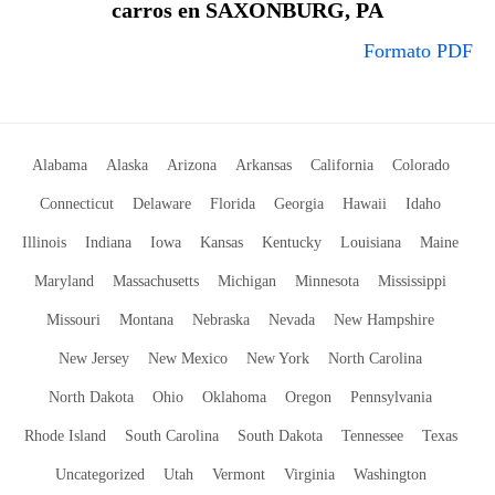
carros en SAXONBURG, PA
Formato PDF
Alabama
Alaska
Arizona
Arkansas
California
Colorado
Connecticut
Delaware
Florida
Georgia
Hawaii
Idaho
Illinois
Indiana
Iowa
Kansas
Kentucky
Louisiana
Maine
Maryland
Massachusetts
Michigan
Minnesota
Mississippi
Missouri
Montana
Nebraska
Nevada
New Hampshire
New Jersey
New Mexico
New York
North Carolina
North Dakota
Ohio
Oklahoma
Oregon
Pennsylvania
Rhode Island
South Carolina
South Dakota
Tennessee
Texas
Uncategorized
Utah
Vermont
Virginia
Washington