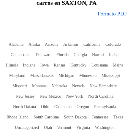
carros en SAXTON, PA
Formato PDF
Alabama
Alaska
Arizona
Arkansas
California
Colorado
Connecticut
Delaware
Florida
Georgia
Hawaii
Idaho
Illinois
Indiana
Iowa
Kansas
Kentucky
Louisiana
Maine
Maryland
Massachusetts
Michigan
Minnesota
Mississippi
Missouri
Montana
Nebraska
Nevada
New Hampshire
New Jersey
New Mexico
New York
North Carolina
North Dakota
Ohio
Oklahoma
Oregon
Pennsylvania
Rhode Island
South Carolina
South Dakota
Tennessee
Texas
Uncategorized
Utah
Vermont
Virginia
Washington