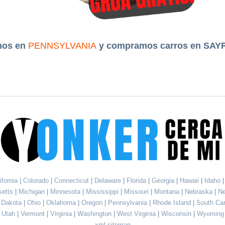
mos en
PENNSYLVANIA
y compramos carros en SAY
ifornia
|
Colorado
|
Connecticut
|
Delaware
|
Florida
|
Georgia
|
Hawaii
|
Idaho
setts
|
Michigan
|
Minnesota
|
Mississippi
|
Missouri
|
Montana
|
Nebraska
|
N
h Dakota
|
Ohio
|
Oklahoma
|
Oregon
|
Pennsylvania
|
Rhode Island
|
South Ca
Utah
|
Vermont
|
Virginia
|
Washington
|
West Virginia
|
Wisconsin
|
Wyoming
xml sitemap