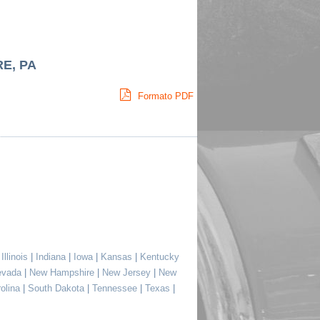
RE, PA
Formato PDF
|
Illinois
|
Indiana
|
Iowa
|
Kansas
|
Kentucky
evada
|
New Hampshire
|
New Jersey
|
New
rolina
|
South Dakota
|
Tennessee
|
Texas
|