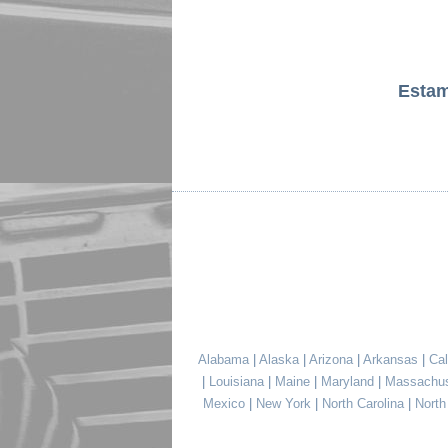
Esta
Alabama
|
Alaska
|
Arizona
|
Arkansas
|
Cal
|
Louisiana
|
Maine
|
Maryland
|
Massachu
Mexico
|
New York
|
North Carolina
|
Nort