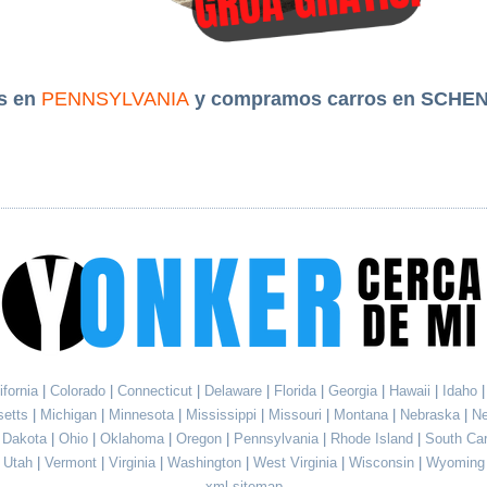
s en
PENNSYLVANIA
y compramos carros en SCHEN
ifornia
|
Colorado
|
Connecticut
|
Delaware
|
Florida
|
Georgia
|
Hawaii
|
Idaho
setts
|
Michigan
|
Minnesota
|
Mississippi
|
Missouri
|
Montana
|
Nebraska
|
N
h Dakota
|
Ohio
|
Oklahoma
|
Oregon
|
Pennsylvania
|
Rhode Island
|
South Ca
Utah
|
Vermont
|
Virginia
|
Washington
|
West Virginia
|
Wisconsin
|
Wyoming
xml sitemap