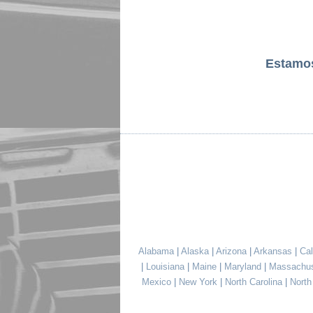
Estamo
Alabama
|
Alaska
|
Arizona
|
Arkansas
|
Cal
|
Louisiana
|
Maine
|
Maryland
|
Massachu
Mexico
|
New York
|
North Carolina
|
Nort