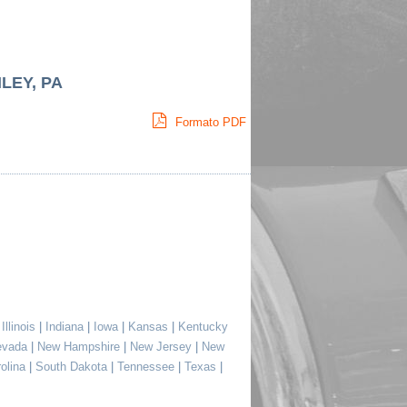
LEY, PA
Formato PDF
|
Illinois
|
Indiana
|
Iowa
|
Kansas
|
Kentucky
evada
|
New Hampshire
|
New Jersey
|
New
rolina
|
South Dakota
|
Tennessee
|
Texas
|