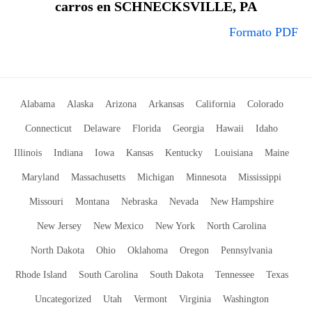
carros en SCHNECKSVILLE, PA
Formato PDF
Alabama
Alaska
Arizona
Arkansas
California
Colorado
Connecticut
Delaware
Florida
Georgia
Hawaii
Idaho
Illinois
Indiana
Iowa
Kansas
Kentucky
Louisiana
Maine
Maryland
Massachusetts
Michigan
Minnesota
Mississippi
Missouri
Montana
Nebraska
Nevada
New Hampshire
New Jersey
New Mexico
New York
North Carolina
North Dakota
Ohio
Oklahoma
Oregon
Pennsylvania
Rhode Island
South Carolina
South Dakota
Tennessee
Texas
Uncategorized
Utah
Vermont
Virginia
Washington