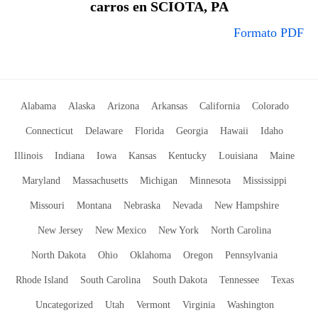
carros en SCIOTA, PA
Formato PDF
Alabama
Alaska
Arizona
Arkansas
California
Colorado
Connecticut
Delaware
Florida
Georgia
Hawaii
Idaho
Illinois
Indiana
Iowa
Kansas
Kentucky
Louisiana
Maine
Maryland
Massachusetts
Michigan
Minnesota
Mississippi
Missouri
Montana
Nebraska
Nevada
New Hampshire
New Jersey
New Mexico
New York
North Carolina
North Dakota
Ohio
Oklahoma
Oregon
Pennsylvania
Rhode Island
South Carolina
South Dakota
Tennessee
Texas
Uncategorized
Utah
Vermont
Virginia
Washington