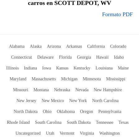
carros en SCOTT DEPOT, WV
Formato PDF
Alabama
Alaska
Arizona
Arkansas
California
Colorado
Connecticut
Delaware
Florida
Georgia
Hawaii
Idaho
Illinois
Indiana
Iowa
Kansas
Kentucky
Louisiana
Maine
Maryland
Massachusetts
Michigan
Minnesota
Mississippi
Missouri
Montana
Nebraska
Nevada
New Hampshire
New Jersey
New Mexico
New York
North Carolina
North Dakota
Ohio
Oklahoma
Oregon
Pennsylvania
Rhode Island
South Carolina
South Dakota
Tennessee
Texas
Uncategorized
Utah
Vermont
Virginia
Washington