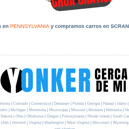
s en
PENNSYLVANIA
y compramos carros en SCRAN
ifornia
|
Colorado
|
Connecticut
|
Delaware
|
Florida
|
Georgia
|
Hawaii
|
Idaho
setts
|
Michigan
|
Minnesota
|
Mississippi
|
Missouri
|
Montana
|
Nebraska
|
N
h Dakota
|
Ohio
|
Oklahoma
|
Oregon
|
Pennsylvania
|
Rhode Island
|
South Ca
Utah
|
Vermont
|
Virginia
|
Washington
|
West Virginia
|
Wisconsin
|
Wyoming
xml sitemap