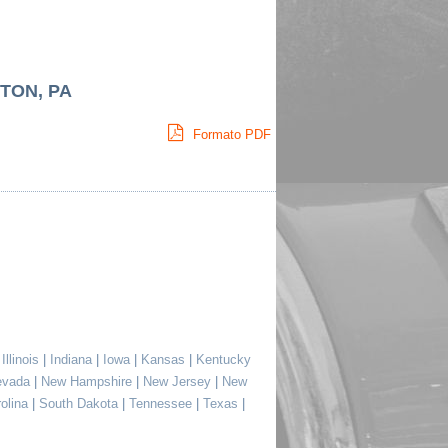
TON, PA
Formato PDF
|
Illinois
|
Indiana
|
Iowa
|
Kansas
|
Kentucky
evada
|
New Hampshire
|
New Jersey
|
New
rolina
|
South Dakota
|
Tennessee
|
Texas
|