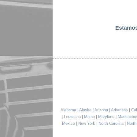
Estamo
Alabama
|
Alaska
|
Arizona
|
Arkansas
|
Cal
|
Louisiana
|
Maine
|
Maryland
|
Massachu
Mexico
|
New York
|
North Carolina
|
Nort