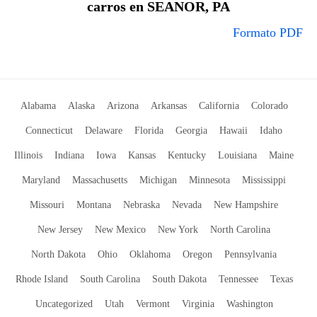
carros en SEANOR, PA
Formato PDF
Alabama
Alaska
Arizona
Arkansas
California
Colorado
Connecticut
Delaware
Florida
Georgia
Hawaii
Idaho
Illinois
Indiana
Iowa
Kansas
Kentucky
Louisiana
Maine
Maryland
Massachusetts
Michigan
Minnesota
Mississippi
Missouri
Montana
Nebraska
Nevada
New Hampshire
New Jersey
New Mexico
New York
North Carolina
North Dakota
Ohio
Oklahoma
Oregon
Pennsylvania
Rhode Island
South Carolina
South Dakota
Tennessee
Texas
Uncategorized
Utah
Vermont
Virginia
Washington