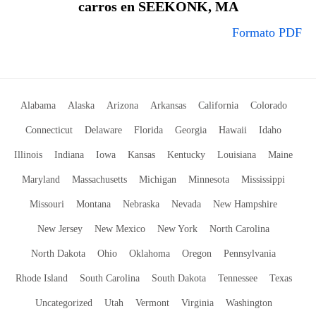
carros en SEEKONK, MA
Formato PDF
Alabama
Alaska
Arizona
Arkansas
California
Colorado
Connecticut
Delaware
Florida
Georgia
Hawaii
Idaho
Illinois
Indiana
Iowa
Kansas
Kentucky
Louisiana
Maine
Maryland
Massachusetts
Michigan
Minnesota
Mississippi
Missouri
Montana
Nebraska
Nevada
New Hampshire
New Jersey
New Mexico
New York
North Carolina
North Dakota
Ohio
Oklahoma
Oregon
Pennsylvania
Rhode Island
South Carolina
South Dakota
Tennessee
Texas
Uncategorized
Utah
Vermont
Virginia
Washington