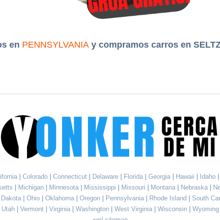
os en
PENNSYLVANIA
y compramos carros en SELT
ifornia
|
Colorado
|
Connecticut
|
Delaware
|
Florida
|
Georgia
|
Hawaii
|
Idaho
setts
|
Michigan
|
Minnesota
|
Mississippi
|
Missouri
|
Montana
|
Nebraska
|
N
h Dakota
|
Ohio
|
Oklahoma
|
Oregon
|
Pennsylvania
|
Rhode Island
|
South Ca
Utah
|
Vermont
|
Virginia
|
Washington
|
West Virginia
|
Wisconsin
|
Wyoming
xml sitemap