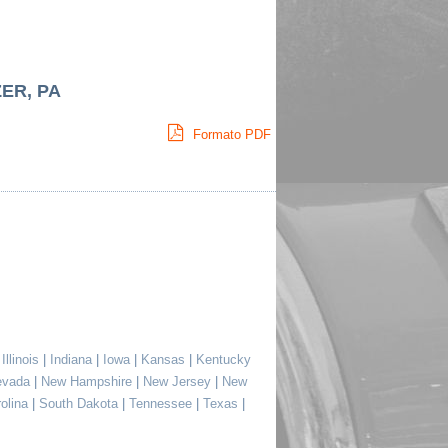
ZER, PA
Formato PDF
|
Illinois
|
Indiana
|
Iowa
|
Kansas
|
Kentucky
evada
|
New Hampshire
|
New Jersey
|
New
rolina
|
South Dakota
|
Tennessee
|
Texas
|