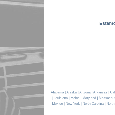
Estam
Alabama
|
Alaska
|
Arizona
|
Arkansas
|
Cal
|
Louisiana
|
Maine
|
Maryland
|
Massachu
Mexico
|
New York
|
North Carolina
|
Nort