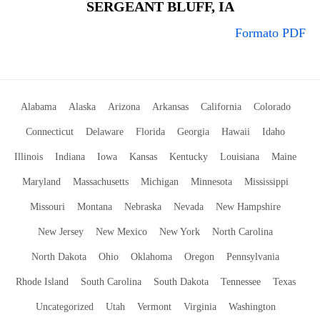
SERGEANT BLUFF, IA
Formato PDF
Alabama
Alaska
Arizona
Arkansas
California
Colorado
Connecticut
Delaware
Florida
Georgia
Hawaii
Idaho
Illinois
Indiana
Iowa
Kansas
Kentucky
Louisiana
Maine
Maryland
Massachusetts
Michigan
Minnesota
Mississippi
Missouri
Montana
Nebraska
Nevada
New Hampshire
New Jersey
New Mexico
New York
North Carolina
North Dakota
Ohio
Oklahoma
Oregon
Pennsylvania
Rhode Island
South Carolina
South Dakota
Tennessee
Texas
Uncategorized
Utah
Vermont
Virginia
Washington