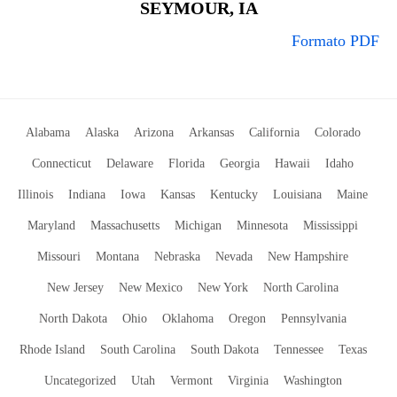
SEYMOUR, IA
Formato PDF
Alabama
Alaska
Arizona
Arkansas
California
Colorado
Connecticut
Delaware
Florida
Georgia
Hawaii
Idaho
Illinois
Indiana
Iowa
Kansas
Kentucky
Louisiana
Maine
Maryland
Massachusetts
Michigan
Minnesota
Mississippi
Missouri
Montana
Nebraska
Nevada
New Hampshire
New Jersey
New Mexico
New York
North Carolina
North Dakota
Ohio
Oklahoma
Oregon
Pennsylvania
Rhode Island
South Carolina
South Dakota
Tennessee
Texas
Uncategorized
Utah
Vermont
Virginia
Washington