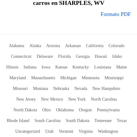
carros en SHARPLES, WV
Formato PDF
Alabama
Alaska
Arizona
Arkansas
California
Colorado
Connecticut
Delaware
Florida
Georgia
Hawaii
Idaho
Illinois
Indiana
Iowa
Kansas
Kentucky
Louisiana
Maine
Maryland
Massachusetts
Michigan
Minnesota
Mississippi
Missouri
Montana
Nebraska
Nevada
New Hampshire
New Jersey
New Mexico
New York
North Carolina
North Dakota
Ohio
Oklahoma
Oregon
Pennsylvania
Rhode Island
South Carolina
South Dakota
Tennessee
Texas
Uncategorized
Utah
Vermont
Virginia
Washington