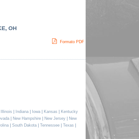
KE, OH
Formato PDF
|
Illinois
|
Indiana
|
Iowa
|
Kansas
|
Kentucky
evada
|
New Hampshire
|
New Jersey
|
New
rolina
|
South Dakota
|
Tennessee
|
Texas
|