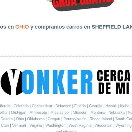
os en
OHIO
y compramos carros en SHEFFIELD LA
ifornia
|
Colorado
|
Connecticut
|
Delaware
|
Florida
|
Georgia
|
Hawaii
|
Idaho
setts
|
Michigan
|
Minnesota
|
Mississippi
|
Missouri
|
Montana
|
Nebraska
|
N
h Dakota
|
Ohio
|
Oklahoma
|
Oregon
|
Pennsylvania
|
Rhode Island
|
South Ca
Utah
|
Vermont
|
Virginia
|
Washington
|
West Virginia
|
Wisconsin
|
Wyoming
xml sitemap