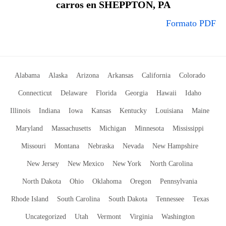
carros en SHEPPTON, PA
Formato PDF
Alabama
Alaska
Arizona
Arkansas
California
Colorado
Connecticut
Delaware
Florida
Georgia
Hawaii
Idaho
Illinois
Indiana
Iowa
Kansas
Kentucky
Louisiana
Maine
Maryland
Massachusetts
Michigan
Minnesota
Mississippi
Missouri
Montana
Nebraska
Nevada
New Hampshire
New Jersey
New Mexico
New York
North Carolina
North Dakota
Ohio
Oklahoma
Oregon
Pennsylvania
Rhode Island
South Carolina
South Dakota
Tennessee
Texas
Uncategorized
Utah
Vermont
Virginia
Washington