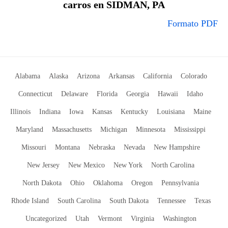
carros en SIDMAN, PA
Formato PDF
Alabama
Alaska
Arizona
Arkansas
California
Colorado
Connecticut
Delaware
Florida
Georgia
Hawaii
Idaho
Illinois
Indiana
Iowa
Kansas
Kentucky
Louisiana
Maine
Maryland
Massachusetts
Michigan
Minnesota
Mississippi
Missouri
Montana
Nebraska
Nevada
New Hampshire
New Jersey
New Mexico
New York
North Carolina
North Dakota
Ohio
Oklahoma
Oregon
Pennsylvania
Rhode Island
South Carolina
South Dakota
Tennessee
Texas
Uncategorized
Utah
Vermont
Virginia
Washington