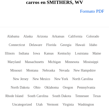
carros en SMITHERS, WV
Formato PDF
Alabama
Alaska
Arizona
Arkansas
California
Colorado
Connecticut
Delaware
Florida
Georgia
Hawaii
Idaho
Illinois
Indiana
Iowa
Kansas
Kentucky
Louisiana
Maine
Maryland
Massachusetts
Michigan
Minnesota
Mississippi
Missouri
Montana
Nebraska
Nevada
New Hampshire
New Jersey
New Mexico
New York
North Carolina
North Dakota
Ohio
Oklahoma
Oregon
Pennsylvania
Rhode Island
South Carolina
South Dakota
Tennessee
Texas
Uncategorized
Utah
Vermont
Virginia
Washington