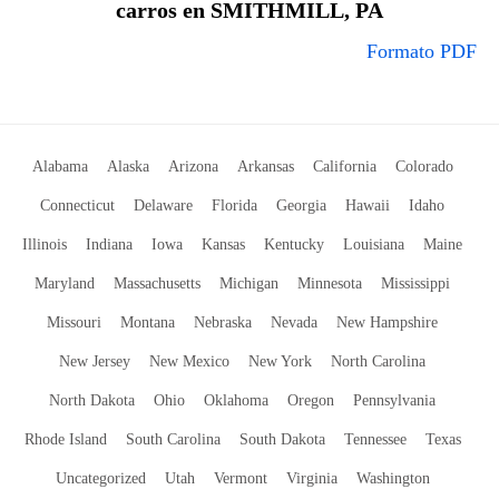
carros en SMITHMILL, PA
Formato PDF
Alabama
Alaska
Arizona
Arkansas
California
Colorado
Connecticut
Delaware
Florida
Georgia
Hawaii
Idaho
Illinois
Indiana
Iowa
Kansas
Kentucky
Louisiana
Maine
Maryland
Massachusetts
Michigan
Minnesota
Mississippi
Missouri
Montana
Nebraska
Nevada
New Hampshire
New Jersey
New Mexico
New York
North Carolina
North Dakota
Ohio
Oklahoma
Oregon
Pennsylvania
Rhode Island
South Carolina
South Dakota
Tennessee
Texas
Uncategorized
Utah
Vermont
Virginia
Washington