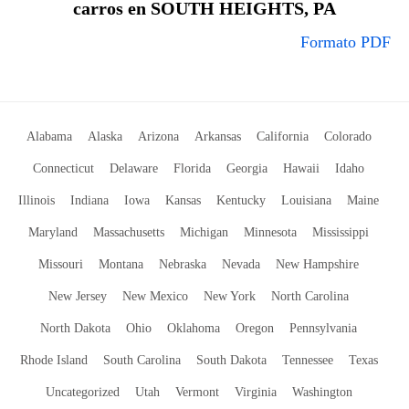
carros en SOUTH HEIGHTS, PA
Formato PDF
Alabama
Alaska
Arizona
Arkansas
California
Colorado
Connecticut
Delaware
Florida
Georgia
Hawaii
Idaho
Illinois
Indiana
Iowa
Kansas
Kentucky
Louisiana
Maine
Maryland
Massachusetts
Michigan
Minnesota
Mississippi
Missouri
Montana
Nebraska
Nevada
New Hampshire
New Jersey
New Mexico
New York
North Carolina
North Dakota
Ohio
Oklahoma
Oregon
Pennsylvania
Rhode Island
South Carolina
South Dakota
Tennessee
Texas
Uncategorized
Utah
Vermont
Virginia
Washington