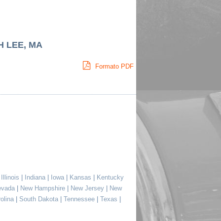
H LEE, MA
Formato PDF
|
Illinois
|
Indiana
|
Iowa
|
Kansas
|
Kentucky
evada
|
New Hampshire
|
New Jersey
|
New
rolina
|
South Dakota
|
Tennessee
|
Texas
|