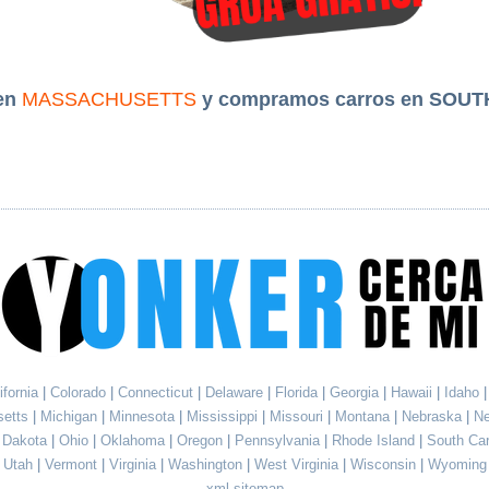
en
MASSACHUSETTS
y compramos carros en SOUT
ifornia
|
Colorado
|
Connecticut
|
Delaware
|
Florida
|
Georgia
|
Hawaii
|
Idaho
setts
|
Michigan
|
Minnesota
|
Mississippi
|
Missouri
|
Montana
|
Nebraska
|
N
h Dakota
|
Ohio
|
Oklahoma
|
Oregon
|
Pennsylvania
|
Rhode Island
|
South Ca
Utah
|
Vermont
|
Virginia
|
Washington
|
West Virginia
|
Wisconsin
|
Wyoming
xml sitemap