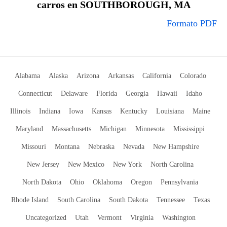
carros en SOUTHBOROUGH, MA
Formato PDF
Alabama
Alaska
Arizona
Arkansas
California
Colorado
Connecticut
Delaware
Florida
Georgia
Hawaii
Idaho
Illinois
Indiana
Iowa
Kansas
Kentucky
Louisiana
Maine
Maryland
Massachusetts
Michigan
Minnesota
Mississippi
Missouri
Montana
Nebraska
Nevada
New Hampshire
New Jersey
New Mexico
New York
North Carolina
North Dakota
Ohio
Oklahoma
Oregon
Pennsylvania
Rhode Island
South Carolina
South Dakota
Tennessee
Texas
Uncategorized
Utah
Vermont
Virginia
Washington